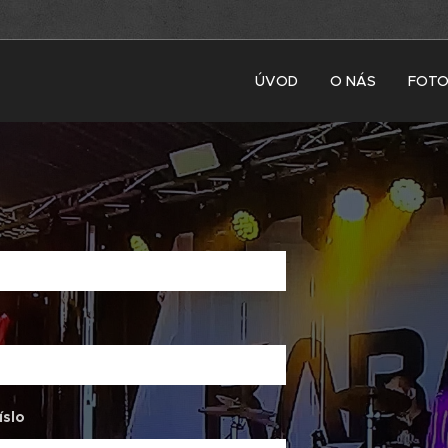
ÚVOD
O NÁS
FOTO
íslo